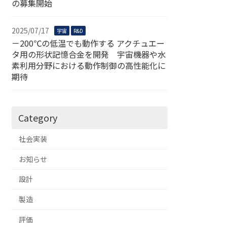
の募集開始
2025/07/17
宇宙
R&D
－200℃の低温でも動作する アクチュエー
タ用の形状記憶合金を開発 宇宙機器や水
素利用分野における動作制御の高性能化に
期待
Category
社会実装
お知らせ
設計
製造
評価