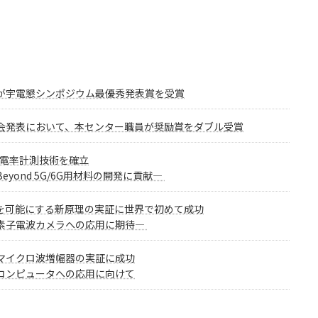
が宇電懇シンポジウム最優秀発表賞を受賞
会発表において、本センター職員が奨励賞をダブル受賞
誘電率計測技術を確立
yond 5G/6G用材料の開発に貢献―
を可能にする新原理の実証に世界で初めて成功
素子電波カメラへの応用に期待―
マイクロ波増幅器の実証に成功
コンピュータへの応用に向けて