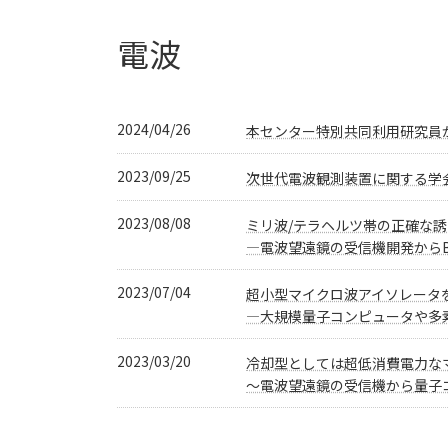
電波
2024/04/26
本センター特別共同利用研究員
2023/09/25
次世代電波観測装置に関する学
2023/08/08
ミリ波/テラヘルツ帯の正確な
―電波望遠鏡の受信機開発からBe
2023/07/04
超小型マイクロ波アイソレータ
―大規模量子コンピュータや多
2023/03/20
冷却型としては超低消費電力な
～電波望遠鏡の受信機から量子