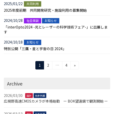
2025/01/22
共同利用
2025年度前期 共同開発研究・施設利用の募集開始
2024/10/28
社会実装
お知らせ
「interOpto2024 -光とレーザーの科学技術フェア-」に出展しま
す
2024/10/18
お知らせ
特別公開「三鷹・星と宇宙の日 2024」
投
固
固
固
1
2
…
4
»
定
定
定
稿
ペ
ペ
ペ
ー
ー
ー
ナ
Archive
ジ
ジ
ジ
ビ
2026/03/30
設計
光赤外線
ゲ
広視野高速CMOSカメラが本格始動 ー BOK望遠鏡で観測開始 ー
ー
2026/03/13
設計
光赤外線