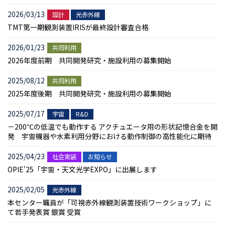
2026/03/13
設計
光赤外線
TMT第一期観測装置IRISが最終設計審査合格
2026/01/23
共同利用
2026年度前期 共同開発研究・施設利用の募集開始
2025/08/12
共同利用
2025年度後期 共同開発研究・施設利用の募集開始
2025/07/17
宇宙
R&D
－200℃の低温でも動作する アクチュエータ用の形状記憶合金を開
発 宇宙機器や水素利用分野における動作制御の高性能化に期待
2025/04/23
社会実装
お知らせ
OPIE'25「宇宙・天文光学EXPO」に出展します
2025/02/05
光赤外線
本センター職員が「可視赤外線観測装置技術ワークショップ」に
て若手発表賞 銀賞 受賞