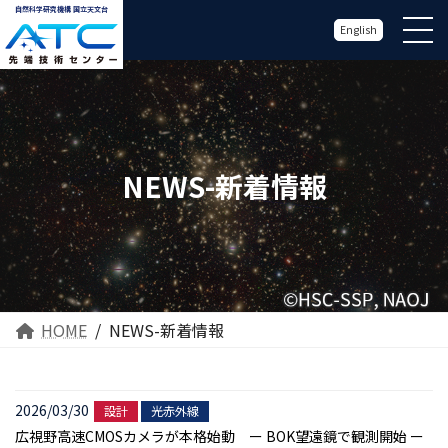
自然科学研究機構 国立天文台
English
NEWS-新着情報
HOME
NEWS-新着情報
2026/03/30
設計
光赤外線
広視野高速CMOSカメラが本格始動 ー BOK望遠鏡で観測開始 ー