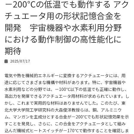
－200℃の低温でも動作する アク
チュエータ用の形状記憶合金を
開発 宇宙機器や水素利用分野
における動作制御の高性能化に
期待
2025/07/17
電気や熱を機械的エネルギーに変換するアクチュエータには、用
途に応じてさまざまな機構や材料があります。特に、宇宙機器や
水素利用などの分野では、－100℃以下の低温でも正確に動作し、
高出力を発揮できるアクチュエータ用材料が求められています。し
かし、これまで実用的な材料はありませんでした。このたび、東
北大学大学院工学研究科の大森俊洋教授らは、銅、アルミニウ
ム、マンガンを主成分とする合金が－200℃でも形状記憶効果を示
すことを発見し、さらに、この合金をアクチュエータとして組み
込んだ機械式ヒートスイッチが－170℃で動作することを確認しま