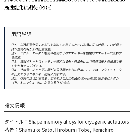
高性能化に期待 (PDF)
用語説明
注1. 形状記憶効果：変形した材料を加熱すると元の形状に戻る性質。この性質を
持つ金属材料が形状記憶合金。
注2. アクチュエータ：電気や磁気などのエネルギーを機械的エネルギーに変換す
る装置。
注3. 機械式ヒートスイッチ：物理的な接触・非接触により断熱状態と熱伝導状態
を切り替えるデバイス。
注4. 仕事量：応力と歪の積が単位体積あたりの仕事。ここでは、アクチュエータ
の出力できるエネルギー密度に対応する。
注5. 従来の形状記憶合金：市場のほとんどを占める実用形状記憶合金はチタン
（Ti）とニッケル（Ni）からなるTi-Ni合金。
論文情報
タイトル：Shape memory alloys for cryogenic actuators
著者：Shunsuke Sato, Hirobumi Tobe, Kenichiro