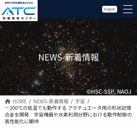
自然科学研究機構 国立天文台
English
NEWS-新着情報
HOME
NEWS-新着情報
宇宙
－200℃の低温でも動作する アクチュエータ用の形状記憶
合金を開発 宇宙機器や水素利用分野における動作制御の
高性能化に期待