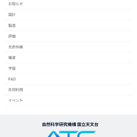
お知らせ
設計
製造
評価
光赤外線
電波
宇宙
R&D
共同利用
イベント
自然科学研究機構 国立天文台