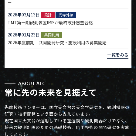
ー
2026年03月13日
設計
光赤外線
TMT第一期観測装置IRISが最終設計審査合格
2026年01月23日
共同利用
2026年度前期 共同開発研究・施設利用の募集開始
一覧をみる
ABOUT ATC
常に先の未来を見据えて
先端技術センターは、国立天文台の天文学研究を、観測機器の
研究・技術開発という面から支えています。
現在国立天文台が運用している望遠鏡や観測機器だけでなく、
将来の観測計画のための基礎技術、応用技術の開発研究を実施
しています。