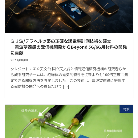
ミリ波/テラヘルツ帯の正確な誘電率計測技術を確立
―電波望遠鏡の受信機開発からBeyond 5G/6G用材料の開発
に貢献―
2023/08/08
クレジット：国立天文台 国立天文台と情報通信研究機構の研究者らか
ら成る研究チームは、絶縁体の電気的特性を従来よりも100倍正確に測
定できる解析方法を考案しました。この技術は、電波望遠鏡に搭載す
る受信機の開発への貢献だけで […]
電波