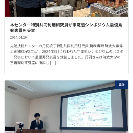
本センター特別共同利用研究員が宇電懇シンポジウム最優秀
発表賞を受賞
2024/04/26
先端技術センターの丹羽綾子特別共同利用研究員(発表当時 筑波大学博
士後期課程2年)が、2024年3月に行われた宇電懇シンポジウムのポスタ
ー発表において最優秀発表賞を受賞しました。丹羽さんは筑波大学の
宇宙観測研究室に所属し […]
電波