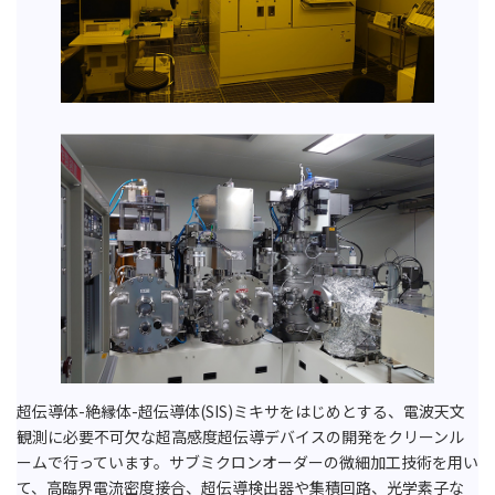
超伝導体-絶縁体-超伝導体(SIS)ミキサをはじめとする、電波天文
観測に必要不可欠な超高感度超伝導デバイスの開発をクリーンル
ームで行っています。サブミクロンオーダーの微細加工技術を用い
て、高臨界電流密度接合、超伝導検出器や集積回路、光学素子な