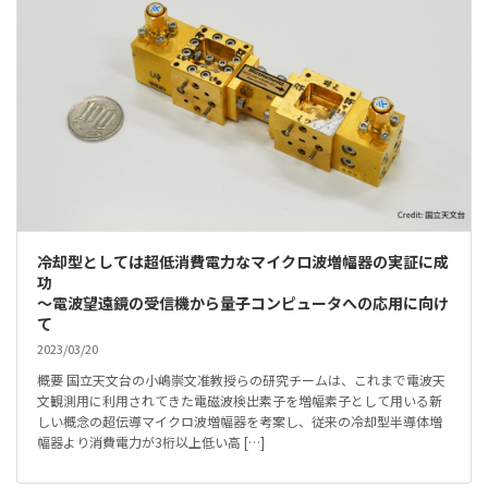
冷却型としては超低消費電力なマイクロ波増幅器の実証に成
功
～電波望遠鏡の受信機から量子コンピュータへの応用に向け
て
2023/03/20
概要 国立天文台の小嶋崇文准教授らの研究チームは、これまで電波天
文観測用に利用されてきた電磁波検出素子を増幅素子として用いる新
しい概念の超伝導マイクロ波増幅器を考案し、従来の冷却型半導体増
幅器より消費電力が3桁以上低い高 […]