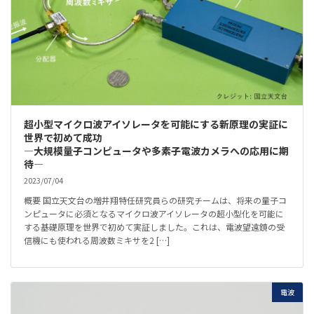
超小型マイクロ波アイソレータを可能にする新原理の実証に
世界で初めて成功
―大規模量子コンピュータや多素子電波カメラへの応用に期
待―
2023/07/04
概要 国立天文台の増井翔特任研究員らの研究チームは、将来の量子コ
ンピュータに必須となるマイクロ波アイソレータの超小型化を可能に
する基礎原理を世界で初めて実証しました。これは、電波望遠鏡の受
信機にも使われる周波数ミキサを2 […]
電波