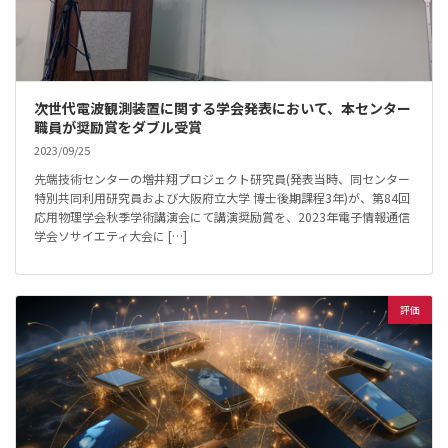
次世代電波観測装置に関する学会発表において、本センター
職員が奨励賞をダブル受賞
2023/09/25
先端技術センターの増井翔プロジェクト研究員(発表当時、同センター
特別共同利用研究員および大阪府立大学 博士後期課程3年)が、第84回
応用物理学会秋季学術講演会にて講演奨励賞を、2023年電子情報通信
学会ソサイエティ大会に […]
評価