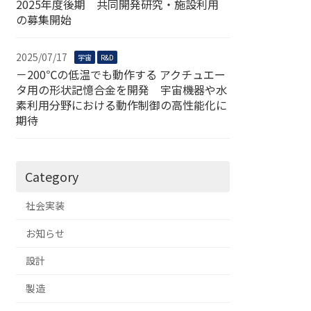
2025年度後期 共同開発研究・施設利用
の募集開始
2025/07/17
宇宙
R&D
－200℃の低温でも動作する アクチュエー
タ用の形状記憶合金を開発 宇宙機器や水
素利用分野における動作制御の高性能化に
期待
Category
社会実装
お知らせ
設計
製造