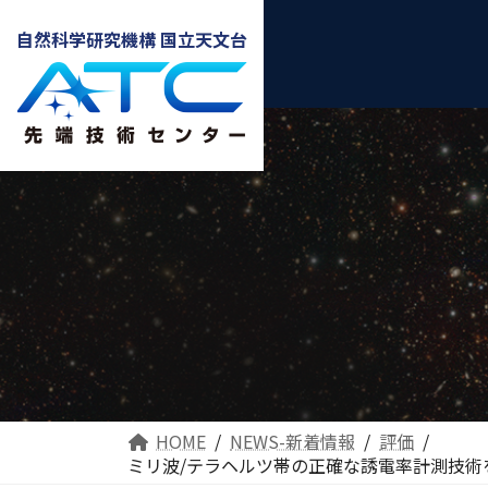
自然科学研究機構 国立天文台
HOME
NEWS-新着情報
評価
ミリ波/テラヘルツ帯の正確な誘電率計測技術を