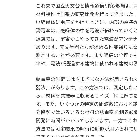
これまで国立天文台と情報通信研究機構は、共
材料特性計測系の研究開発を行ってきました
い絶縁体に電圧をかけたときに、内部の電子
誘電率は、絶縁体の中を電波が伝わっていく
遠鏡では、宇宙からやってきた電波がアンテ
あります。天文学者たちが求める性能通りに
測定することが必要です。また通信の分野で
率や、電波が通過する建物に使われる建材の
誘電率の測定にはさまざまな方法が用いられ
器法」があります。この方法では、測定した
ら、材料を共振器に収まるサイズ（時に厚さ
す。また、いくつかの特定の周波数における
発段階ではいろいろな材料の誘電率を測る必
開発に時間がかかってしまいます。一方でこ
方法では測定結果の解析に近似が用いられて
であるという難点がありました。