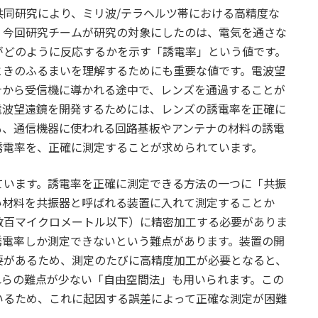
同研究により、ミリ波/テラヘルツ帯における高精度な
。今回研究チームが研究の対象にしたのは、電気を通さな
がどのように反応するかを示す「誘電率」という値です。
ときのふるまいを理解するためにも重要な値です。電波望
ナから受信機に導かれる途中で、レンズを通過することが
電波望遠鏡を開発するためには、レンズの誘電率を正確に
も、通信機器に使われる回路基板やアンテナの材料の誘電
誘電率を、正確に測定することが求められています。
ています。誘電率を正確に測定できる方法の一つに「共振
い材料を共振器と呼ばれる装置に入れて測定することか
数百マイクロメートル以下）に精密加工する必要がありま
誘電率しか測定できないという難点があります。装置の開
要があるため、測定のたびに高精度加工が必要となると、
れらの難点が少ない「自由空間法」も用いられます。この
いるため、これに起因する誤差によって正確な測定が困難