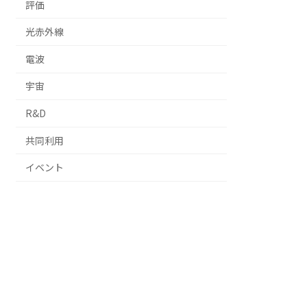
評価
光赤外線
電波
宇宙
R&D
共同利用
イベント