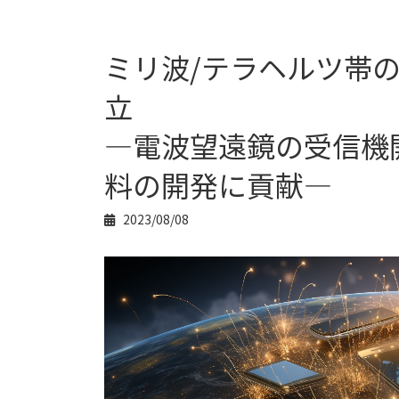
ミリ波/テラヘルツ帯
立
―電波望遠鏡の受信機開発
料の開発に貢献―
2023/08/08