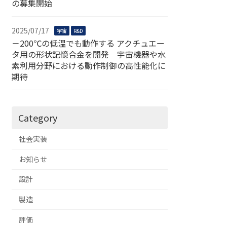
の募集開始
2025/07/17
宇宙
R&D
－200℃の低温でも動作する アクチュエー
タ用の形状記憶合金を開発 宇宙機器や水
素利用分野における動作制御の高性能化に
期待
Category
社会実装
お知らせ
設計
製造
評価