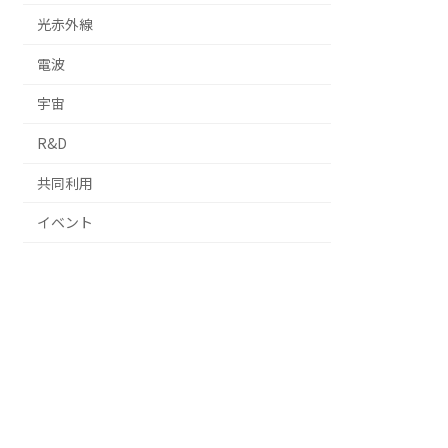
光赤外線
電波
宇宙
R&D
共同利用
イベント