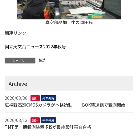
真空部品加工中の岡田氏
関連リンク
国立天文台ニュース2022年秋号
製造
カテゴリー
Archive
2026/03/30
設計
光赤外線
広視野高速CMOSカメラが本格始動 ー BOK望遠鏡で観測開始 ー
2026/03/13
設計
光赤外線
TMT第一期観測装置IRISが最終設計審査合格